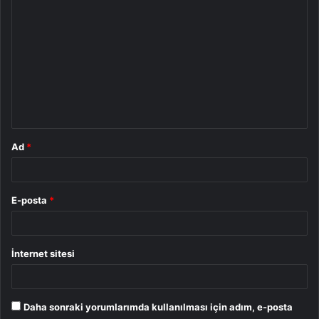
Y
o
r
u
m
*
Ad
*
E-posta
*
İnternet sitesi
Daha sonraki yorumlarımda kullanılması için adım, e-posta