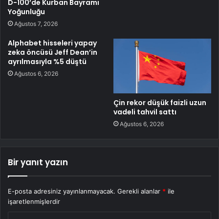
D-100’de Kurban Bayramı
Yoğunluğu
Ağustos 7, 2026
Alphabet hisseleri yapay
zeka öncüsü Jeff Dean’in
ayrılmasıyla %5 düştü
Ağustos 6, 2026
Çin rekor düşük faizli uzun
vadeli tahvil sattı
Ağustos 6, 2026
Bir yanıt yazın
E-posta adresiniz yayınlanmayacak.
Gerekli alanlar
*
ile
işaretlenmişlerdir