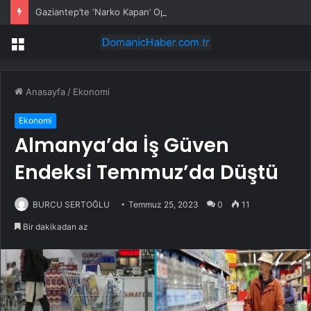
Gaziantep’te ‘Narko Kapan’ Operasyonu: 548 Şüpheli Tespit Edildi
Menü
Anasayfa
/
Ekonomi
Ekonomi
Almanya’da İş Güven
Endeksi Temmuz’da Düştü
BURCU SERTOĞLU
Temmuz 25, 2023
0
11
Bir dakikadan az