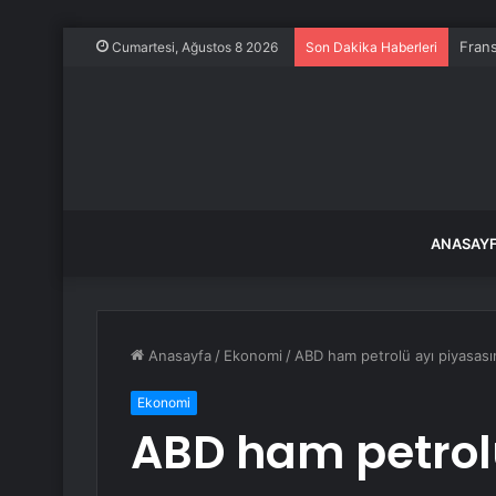
Frans
Cumartesi, Ağustos 8 2026
Son Dakika Haberleri
ANASAY
Anasayfa
/
Ekonomi
/
ABD ham petrolü ayı piyasasın
Ekonomi
ABD ham petrol