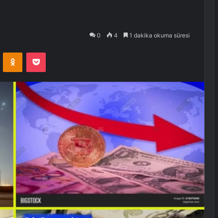
0
4
1 dakika okuma süresi
VKontakte
Odnoklassniki
Pocket