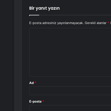
Bir yanıt yazın
E-posta adresiniz yayınlanmayacak.
Gerekli alanlar
*
i
Y
o
r
u
m
*
Ad
*
E-posta
*