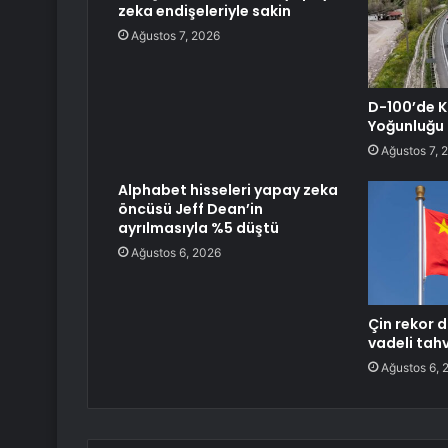
zeka endişeleriyle sakin
Ağustos 7, 2026
D-100’de 
Yoğunluğu
Ağustos 7, 
Alphabet hisseleri yapay zeka
öncüsü Jeff Dean’in
ayrılmasıyla %5 düştü
Ağustos 6, 2026
Çin rekor d
vadeli tahv
Ağustos 6, 