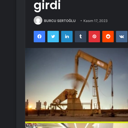
girdi
BURCU SERTOĞLU
Kasım 17, 2023
Facebook
Twitter
LinkedIn
Tumblr
Pinterest
Reddit