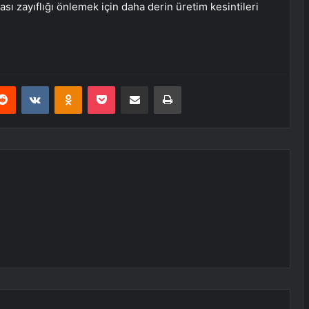
ası zayıflığı önlemek için daha derin üretim kesintileri
erest
Reddit
VKontakte
Odnoklassniki
Pocket
E-Posta ile paylaş
Yazdır