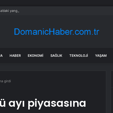
a’daki yangınlarda 4 itfaiye eri hayatını kaybetti
FA
HABER
EKONOMI
SAĞLIK
TEKNOLOJI
YAŞAM
a girdi
ü ayı piyasasına