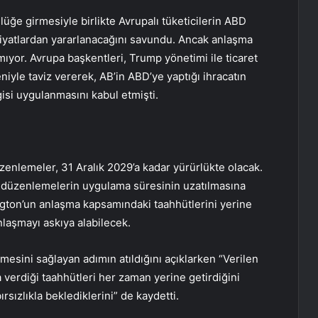
üğe girmesiyle birlikte Avrupalı tüketicilerin ABD
fiyatlardan yararlanacağını savundu. Ancak anlaşma
mıyor. Avrupa başkentleri, Trump yönetimi ile ticaret
yle taviz vererek, AB’in ABD’ye yaptığı ihracatın
si uygulanmasını kabul etmişti.
nlemeler, 31 Aralık 2029’a kadar yürürlükte olacak.
düzenlemelerin uygulama süresinin uzatılmasına
ington’un anlaşma kapsamındaki taahhütlerini yerine
nlaşmayı askıya alabilecek.
esini sağlayan adımın atıldığını açıklarken “Verilen
a verdiği taahhütleri her zaman yerine getirdiğini
rsızlıkla beklediklerini” de kaydetti.