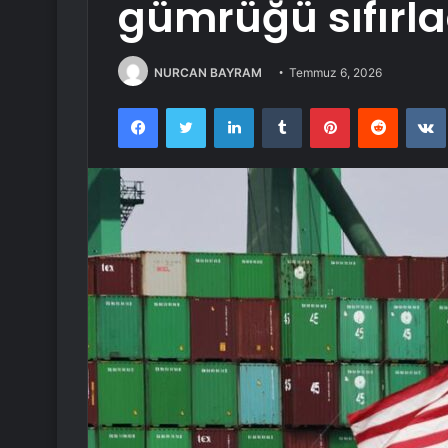
gümrüğü sıfırla
NURCAN BAYRAM
Temmuz 6, 2026
Facebook
Twitter
LinkedIn
Tumblr
Pinterest
Reddit