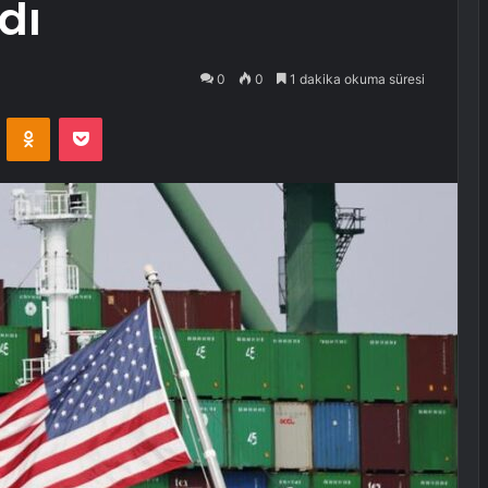
dı
0
0
1 dakika okuma süresi
VKontakte
Odnoklassniki
Pocket