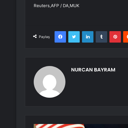
Reuters,AFP / DA,MUK
Facebook
Twitter
LinkedIn
Tumblr
Pint
Paylaş
NURCAN BAYRAM