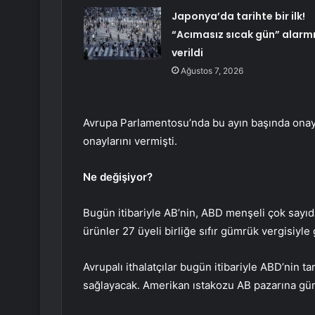
Japonya’da tarihte bir ilk!
“Acımasız sıcak gün” alarm
verildi
Ağustos 7, 2026
Avrupa Parlamentosu’nda bu ayın başında onayl
onaylarını vermişti.
Ne değişiyor?
Bugün itibariyle AB’nin, ABD menşeli çok sayıd
ürünler 27 üyeli birliğe sıfır gümrük vergisiyle
Avrupalı ithalatçılar bugün itibariyle ABD’nin 
sağlayacak. Amerikan ıstakozu AB pazarına güm