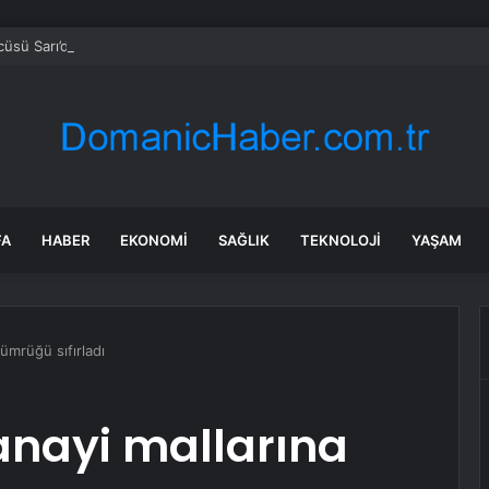
sü Sarı’dan Yeni Parti Açıklamasına Tepki: Bu Arkadaşlarımız Koltukçu
FA
HABER
EKONOMI
SAĞLIK
TEKNOLOJI
YAŞAM
ümrüğü sıfırladı
anayi mallarına