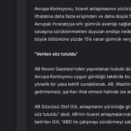
Avrupa Komisyonu, ticaret anlaşmasının yürürül
ithalatına daha fazla erişimden ve daha düşük 
Avrupalı ihracatçıya sıfır gümrük avantajı sağla
savaşına sürüklenmekten duyulan endişe nedeni
büyük bölümüne yüzde 15’e varan gümrük vergi
“Verilen söz tutuldu”
AB Resmi Gazetesi’nden yayımlanan hukuki düze
Avrupa Komisyonu uygun gördüğü takdirde bu 
yönelik bir yasa teklifi sunabilecek. AB, Wash
getirmemesi, şartları ihlal etmesi halinde ise a
AB Sözcüsü Olof Gill, anlaşmanın yürürlüğe girm
söz tutuldu” dedi. AB’nin ticaret anlaşmalarınd
belirten Gill, “ABD ile çalışmayı sürdürmeyi sabı