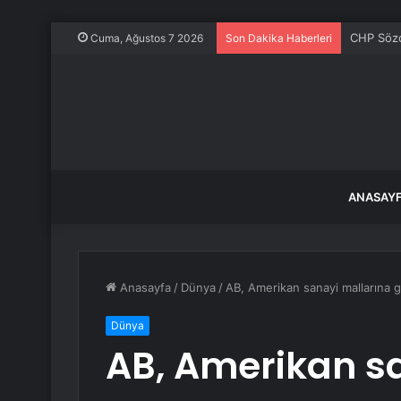
CHP Sözcü
Cuma, Ağustos 7 2026
Son Dakika Haberleri
ANASAY
Anasayfa
/
Dünya
/
AB, Amerikan sanayi mallarına g
Dünya
AB, Amerikan s