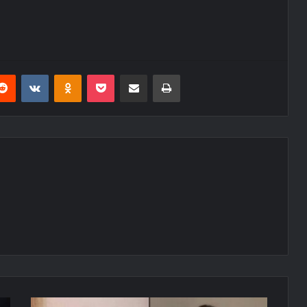
erest
Reddit
VKontakte
Odnoklassniki
Pocket
E-Posta ile paylaş
Yazdır