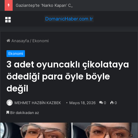
Gaziantep’te ‘Narko Kapan’ Operasyonu: 548 Şüpheli Tespit Edildi
Menü
Anasayfa
/
Ekonomi
Ekonomi
3 adet oyuncaklı çikolataya
ödediği para öyle böyle
değil
MEHMET HAZBİN KAZBEK
Mayıs 18, 2026
0
0
Bir dakikadan az