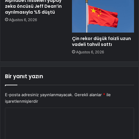
Alphabet hisseleri yapay
zeka öncüsü Jeff Dean’in
ayrılmasıyla %5 düştü
Ağustos 6, 2026
Çin rekor düşük faizli uzun
vadeli tahvil sattı
Ağustos 6, 2026
Bir yanıt yazın
E-posta adresiniz yayınlanmayacak.
Gerekli alanlar
*
ile
işaretlenmişlerdir
Y
o
r