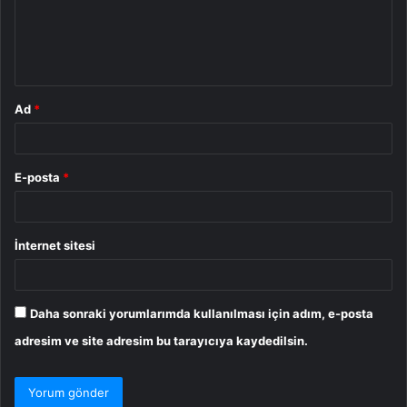
u
m
*
Ad
*
E-posta
*
İnternet sitesi
Daha sonraki yorumlarımda kullanılması için adım, e-posta
adresim ve site adresim bu tarayıcıya kaydedilsin.