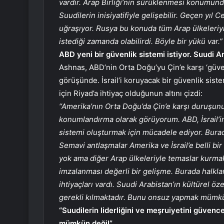
vardır. Arap Birliği’nin sürüklenmesi konumund
Suudilerin inisiyatifiyle gelişebilir. Geçen yıl 
uğraşıyor. Rusya bu konuda tüm Arap ülkeleriy
istediği zamanda olabilirdi. Böyle bir yükü var.”
ABD yeni bir güvenlik sistemi istiyor. Suudi 
Ashnas, ABD’nin Orta Doğu’yu Çin’e karşı ‘güve
görüşünde. İsrail’i koruyacak bir güvenlik sis
için Riyad’a ihtiyaç olduğunun altını çizdi:
“Amerika’nın Orta Doğu’da Çin’e karşı duruşun
konumlandırma olarak görüyorum. ABD, İsrail’in 
sistemi oluşturmak için mücadele ediyor. Bura
Semavi antlaşmalar Amerika ve İsrail’e belli bir
yok ama diğer Arap ülkeleriyle temaslar kurm
imzalanması değerli bir gelişme. Burada halkla
ihtiyaçları vardı. Suudi Arabistan’ın kültürel öz
gerekli kılmaktadır. Bunu onsuz yapmak mümkün
“Suudilerin liderliğini ve meşruiyetini güvenc
mümkün değil”