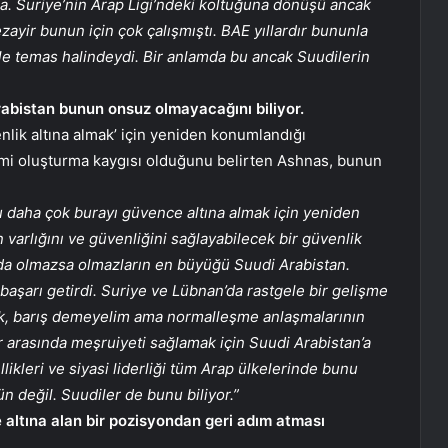
a. Suriye’nin Arap Ligi’ndeki koltuğuna dönüşü ancak
Cezayir bunun için çok çalışmıştı. BAE yıllardır bununla
le temas halindeydi. Bir anlamda bu ancak Suudilerin
Arabistan bunun onsuz olmayacağını biliyor.
nlik altına almak’ için yeniden konumlandığı
temi oluşturma kaygısı olduğunu belirten Ashnas, bunun
u daha çok burayı güvence altına almak için yeniden
varlığını ve güvenliğini sağlayabilecek bir güvenlik
da olmazsa olmazların en büyüğü Suudi Arabistan.
 başarı getirdi. Suriye ve Lübnan’da rastgele bir gelişme
ak, barış demeyelim ama normalleşme anlaşmalarının
r arasında meşruiyeti sağlamak için Suudi Arabistan’a
ellikleri ve siyasi liderliği tüm Arap ülkelerinde bunu
 değil. Suudiler de bunu biliyor.”
e altına alan bir pozisyondan geri adım atması