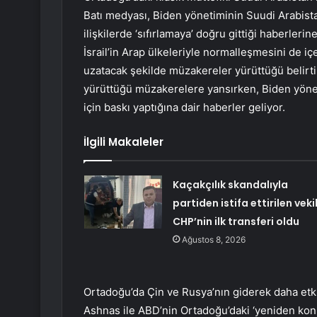
Batı medyası, Biden yönetiminin Suudi Arabis
ilişkilerde ‘sıfırlamaya’ doğru gittiği haberler
İsrail’in Arap ülkeleriyle normalleşmesini de i
uzatacak şekilde müzakereler yürüttüğü belirtil
yürüttüğü müzakerelere yansırken, Biden yönetim
için baskı yaptığına dair haberler geliyor.
İlgili Makaleler
Kaçakçılık skandalıyla
partiden istifa ettirilen veki
CHP’nin ilk transferi oldu
Ağustos 8, 2026
Ortadoğu’da Çin ve Rusya’nın giderek daha etkil
Ashnas ile ABD’nin Ortadoğu’daki ‘yeniden ko