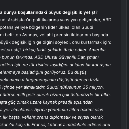
a dünya koşullarındaki büyük değişiklik yetişti’
udi Arabistan’ın politikalarına yansıyan gelişmeler, ABD
otansiyeliyle bölgenin lider ülkesi olan Suudi
ı belirten Ashnas, veliaht prensin iktidarının başında
yük değişikliğin geldiğini söyledi. onu kurtarmak için:
 prestiji, birkaç farklı şekilde ifade edilen Amerika
da bunun farkında. ABD Ulusal Güvenlik Danışmanı
ileri için ne tür riskler taşıdığını anlatan bir konuşma
rtelenmeye başladığını görüyoruz. Bu düşüş
gedeki mevcut hegemonyanın düşüşünden en fazla
20 içinde yer almaktadır. Suudi nüfusunun 35 milyon,
ülürse milli gelir olarak bizim çok üstümüzde bir ülke.
şta güç olmak üzere kaynak prestiji açısından
 yer almaktadır. Ayrıca yönetimin fiilen hakimi olan
İlk başta, veliaht prens diplomatik ve siyasi olarak
bakanı’nı kaçırdı. Fransa, Lübnan’a müdahale edince onu