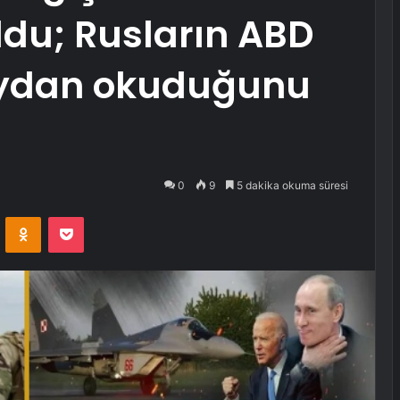
oldu; Rusların ABD
ydan okuduğunu
0
9
5 dakika okuma süresi
VKontakte
Odnoklassniki
Pocket