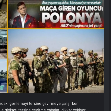
aki gerilemeyi tersine çevirmeye çalışırken,
le gidişatı tersine çevirme çabaları dikkat çekiyor.