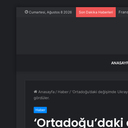
Frans
Cumartesi, Ağustos 8 2026
Son Dakika Haberleri
ANASAY
Anasayfa
/
Haber
/
‘Ortadoğu’daki değişimde Ukra
gördüler.
Haber
‘Ortadoğu’daki