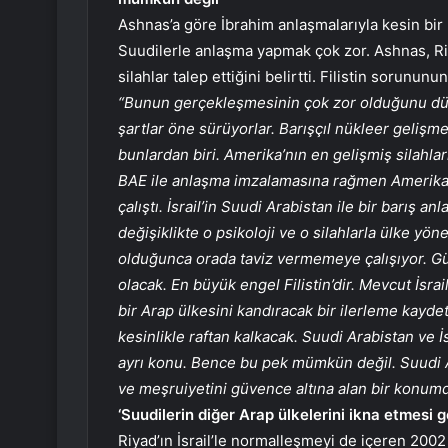
Ashnas’a göre İbrahim anlaşmalarıyla kesin bir 
Suudilerle anlaşma yapmak çok zor. Ashnas, Ri
silahlar talep ettiğini belirtti. Filistin sorunun
“Bunun gerçekleşmesinin çok zor olduğunu dü
şartlar öne sürüyorlar. Barışçıl nükleer geliş
bunlardan biri. Amerika’nın en gelişmiş silahları
BAE ile anlaşma imzalamasına rağmen Amerika’
çalıştı. İsrail’in Suudi Arabistan ile bir barış 
değişiklikte o psikoloji ve o silahlarla ülke y
olduğunca orada taviz vermemeye çalışıyor. Gü
olacak. En büyük engel Filistin’dir. Mevcut İsra
bir Arap ülkesini kandıracak bir ilerleme kayde
kesinlikle raftan kalkacak. Suudi Arabistan ve 
ayrı konu. Bence bu pek mümkün değil. Suudi Ar
ve meşruiyetini güvence altına alan bir konum
‘Suudilerin diğer Arap ülkelerini ikna etmesi
Riyad’ın İsrail’le normalleşmeyi de içeren 200