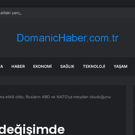
a’daki yangınlarda 4 itfaiye eri hayatını kaybetti
FA
HABER
EKONOMI
SAĞLIK
TEKNOLOJI
YAŞAM
yna etkili oldu; Rusların ABD ve NATO’ya meydan okuduğunu
 değişimde