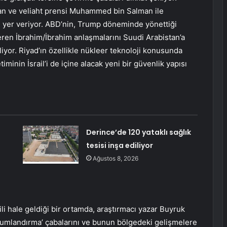
tan ve veliaht prensi Muhammed bin Salman ile
ine yer veriyor. ABD’nin, Trump döneminde yönettiği
çeren İbrahim/İbrahim anlaşmalarını Suudi Arabistan’a
iyor. Riyad’ın özellikle nükleer teknoloji konusunda
inin İsrail’i de içine alacak yeni bir güvenlik yapısı
Derince’de 120 yataklı sağlık
l
tesisi inşa ediliyor
Ağustos 8, 2026
i hale geldiği bir ortamda, araştırmacı yazar Buyruk
numlandırma’ çabalarını ve bunun bölgedeki gelişmelere