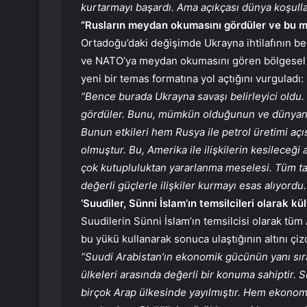
kurtarmayı başardı. Ama açıkçası dünya koşullar
“Rusların meydan okumasını gördüler ve bu 
Ortadoğu’daki değişimde Ukrayna ihtilafının be
ve NATO’ya meydan okumasını gören bölgesel g
yeni bir temas formatına yol açtığını vurguladı:
“Bence burada Ukrayna savaşı belirleyici old
gördüler. Bunu, mümkün olduğunun ve dünyanın
Bunun etkileri hem Rusya ile petrol üretimi açı
olmuştur. Bu, Amerika ile ilişkilerin kesilece
çok kutupluluktan yararlanma meselesi. Tüm tar
değerli güçlerle ilişkiler kurmayı esas alıyord
‘Suudiler, Sünni İslam’ın temsilcileri olarak kü
Suudilerin Sünni İslam’ın temsilcisi olarak t
bu yükü kullanarak sonuca ulaştığının altını çizd
“Suudi Arabistan’ın ekonomik gücünün yanı sıra k
ülkeleri arasında değerli bir konuma sahiptir. Sü
birçok Arap ülkesinde yayılmıştır. Hem ekonomik