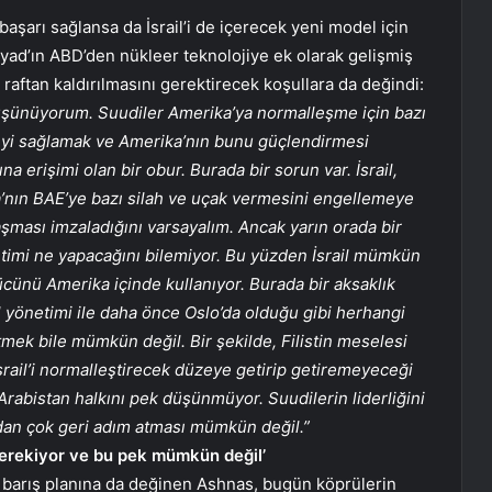
başarı sağlansa da İsrail’i de içerecek yeni model için
yad’ın ABD’den nükleer teknolojiye ek olarak gelişmiş
un raftan kaldırılmasını gerektirecek koşullara da değindi:
şünüyorum. Suudiler Amerika’ya normalleşme için bazı
meyi sağlamak ve Amerika’nın bunu güçlendirmesi
na erişimi olan bir obur. Burada bir sorun var. İsrail,
nın BAE’ye bazı silah ve uçak vermesini engellemeye
anlaşması imzaladığını varsayalım. Ancak yarın orada bir
önetimi ne yapacağını bilemiyor. Bu yüzden İsrail mümkün
cünü Amerika içinde kullanıyor. Burada bir aksaklık
il yönetimi ile daha önce Oslo’da olduğu gibi herhangi
tmek bile mümkün değil. Bir şekilde, Filistin meselesi
İsrail’i normalleştirecek düzeye getirip getiremeyeceği
abistan halkını pek düşünmüyor. Suudilerin liderliğini
dan çok geri adım atması mümkün değil.”
 gerekiyor ve bu pek mümkün değil’
2 barış planına da değinen Ashnas, bugün köprülerin