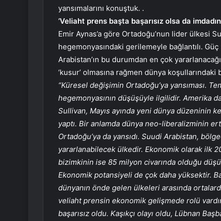
yansımalarını konuştuk. .
‘Veliaht prens başta başarısız olsa da imdadın
Emir Aynas’a göre Ortadoğu’nun lider ülkesi Su
hegemonyasındaki gerilemeyle bağlantılı. Güç p
Arabistan’ın bu durumdan en çok yararlanacağın
‘kusur’ olmasına rağmen dünya koşullarındaki bü
“Küresel değişimin Ortadoğu’ya yansıması. Temel
hegemonyasının düşüşüyle ​​ilgilidir. Amerika 
Sullivan, Mayıs ayında yeni dünya düzeninin kend
yaptı. Bir anlamda dünya neo-liberalizminin e
Ortadoğu’ya da yansıdı. Suudi Arabistan, böl
yararlanabilecek ülkedir. Ekonomik olarak ilk 
bizimkinin ise 85 milyon civarında olduğu düşün
Ekonomik potansiyeli de çok daha yüksektir. Ba
dünyanın önde gelen ülkeleri arasında ortalarda
veliaht prensin ekonomik gelişmede rolü vardır. 
başarısız oldu. Kaşıkçı olayı oldu, Lübnan Baş