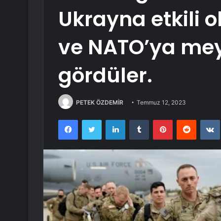
Ukrayna etkili 
ve NATO’ya me
gördüler.
PETEK ÖZDEMİR
Temmuz 12, 2023
Facebook
Twitter
LinkedIn
Tumblr
Pinterest
Reddit