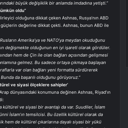
ındaki büyük değişiklik bir anlamda imdadına yetişti.”
mümkün oldu”
lirleyici olduğuna dikkat çeken Ashnas, Rusya’nın ABD
üçlerin değerine dikkat çekti. Ashnas, bunun ABD ile
u. Rusların Amerika’ya ve NATO’ya meydan okuduğunu
 değişmekte olduğunun en iyi işareti olarak gördüler.
sından hem de Çin ile olan bağları açısından gelişmesi
ği anlamına gelmez. Bu sadece ortaya çıkmaya başlayan
aflarla var olan bağları yeni formatta sürdürerek
u. Bunda da başarılı olduğunu görüyoruz.”
ltürel ve siyasi ölçeklere sahipler’
üm Arap dünyasındaki konumuna değinen Ashnas, Riyad’ın
i:
ültürel ve siyasi bir avantajı da var. Suudiler, İslam
nni İslam’ın temsilcisi. Bu özellik kültürel olarak da
 hem de kültürel çıkarlarına dayalı siyasi bir yükü