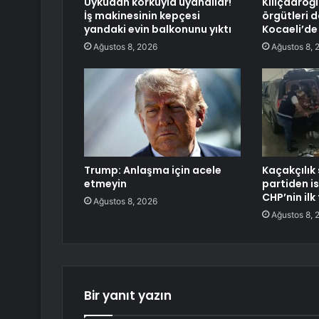
Uykudan korkuyla uyandılar!
Kılıçdaroğ
İş makinesinin kepçesi
örgütleri d
yandaki evin balkonunu yıktı
Kocaeli’de 
Ağustos 8, 2026
Ağustos 8, 
Trump: Anlaşma için acele
Kaçakçılık
etmeyin
partiden ist
CHP’nin ilk
Ağustos 8, 2026
Ağustos 8, 
Bir yanıt yazın