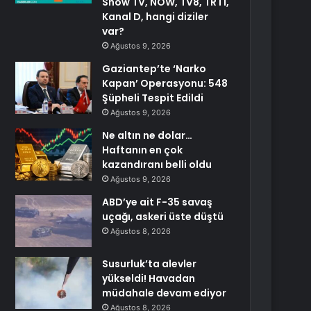
Show TV, NOW, TV8, TRT1,
Kanal D, hangi diziler
var?
Ağustos 9, 2026
Gaziantep’te ‘Narko
Kapan’ Operasyonu: 548
Şüpheli Tespit Edildi
Ağustos 9, 2026
Ne altın ne dolar…
Haftanın en çok
kazandıranı belli oldu
Ağustos 9, 2026
ABD’ye ait F-35 savaş
uçağı, askeri üste düştü
Ağustos 8, 2026
Susurluk’ta alevler
yükseldi! Havadan
müdahale devam ediyor
Ağustos 8, 2026