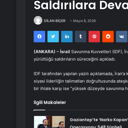
Saldırılara Dev
DİLAN BİÇER
Mayıs 8, 2026
Facebook
Twitter
LinkedIn
Tumblr
Pinterest
Reddit
(ANKARA) –
İsrail
Savunma Kuvvetleri (IDF), İr
yürüttüğü saldırıların süreceğini açıkladı.
IDF tarafından yapılan yazılı açıklamada, İran’a 
siyasi liderliğin talimatları doğrultusunda ateşke
bir ihlale karşı ise “yüksek düzeyde savunma h
İlgili Makaleler
Gaziantep’te ‘Narko Kapan
Operasyonu: 548 Şüpheli