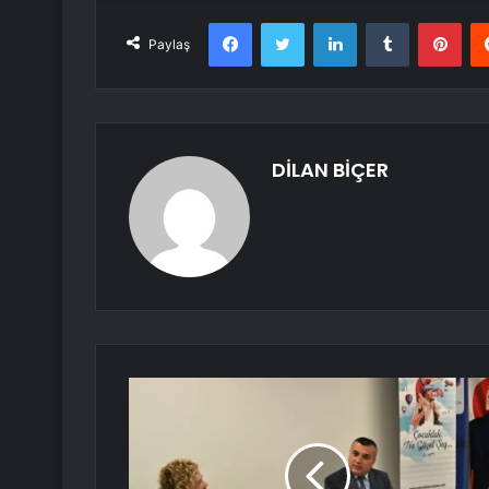
Facebook
Twitter
LinkedIn
Tumblr
Pint
Paylaş
DİLAN BİÇER