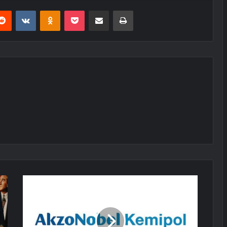
erest
Reddit
VKontakte
Odnoklassniki
Pocket
E-Posta ile paylaş
Yazdır