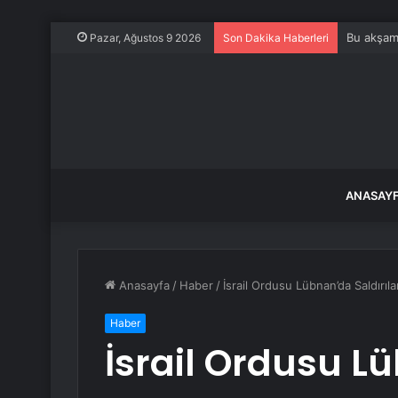
Bu akşam 
Pazar, Ağustos 9 2026
Son Dakika Haberleri
ANASAY
Anasayfa
/
Haber
/
İsrail Ordusu Lübnan’da Saldırı
Haber
İsrail Ordusu L