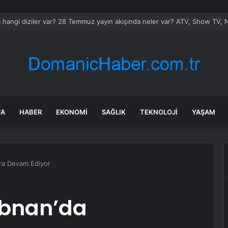
hangi diziler var? 28 Temmuz yayın akışında neler var? ATV, Show TV, N
FA
HABER
EKONOMI
SAĞLIK
TEKNOLOJI
YAŞAM
lara Devam Ediyor
übnan’da