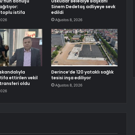
lu’nun dönüşü
Üsküdar Belediye Başkanı
ağıtıyor:
Sinem Dedetaş adliyeye sevk
toplu istifa
edildi
2026
Ağustos 8, 2026
 skandalıyla
Derince’de 120 yataklı sağlık
ifa ettirilen vekil
tesisi inşa ediliyor
 transferi oldu
Ağustos 8, 2026
2026