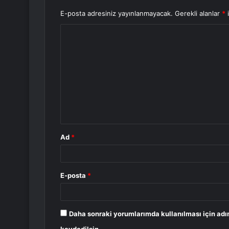
E-posta adresiniz yayınlanmayacak.
Gerekli alanlar
*
i
Y
o
r
u
m
*
Ad
*
E-posta
*
Daha sonraki yorumlarımda kullanılması için adı