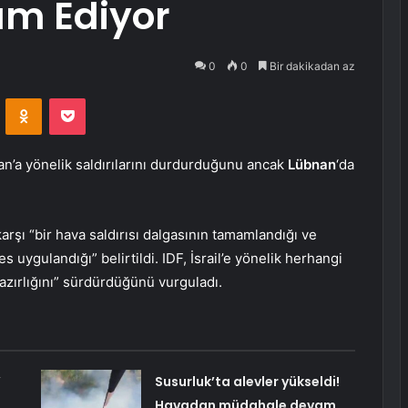
am Ediyor
0
0
Bir dakikadan az
VKontakte
Odnoklassniki
Pocket
an’a yönelik saldırılarını durdurduğunu ancak
Lübnan
‘da
karşı “bir hava saldırısı dalgasının tamamlandığı ve
s uygulandığı” belirtildi. IDF, İsrail’e yönelik herhangi
azırlığını” sürdürdüğünü vurguladı.
’
Susurluk’ta alevler yükseldi!
Havadan müdahale devam