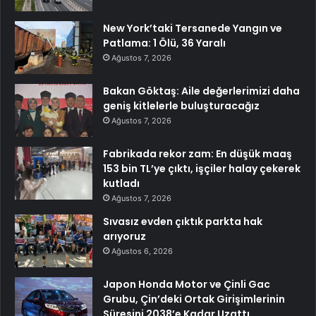
New York’taki Tersanede Yangın ve
Patlama: 1 Ölü, 36 Yaralı
Ağustos 7, 2026
Bakan Göktaş: Aile değerlerimizi daha
geniş kitlelerle buluşturacağız
Ağustos 7, 2026
Fabrikada rekor zam: En düşük maaş
153 bin TL’ye çıktı, işçiler halay çekerek
kutladı
Ağustos 7, 2026
Sıvasız evden çıktık parkta hak
arıyoruz
Ağustos 6, 2026
Japon Honda Motor ve Çinli Gac
Grubu, Çin’deki Ortak Girişimlerinin
Süresini 2038’e Kadar Uzattı