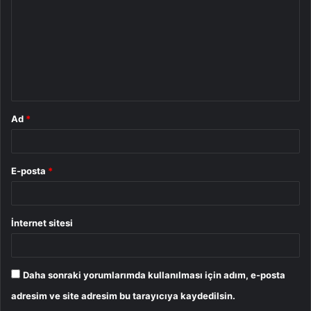
r
u
m
*
Ad
*
E-posta
*
İnternet sitesi
Daha sonraki yorumlarımda kullanılması için adım, e-posta
adresim ve site adresim bu tarayıcıya kaydedilsin.