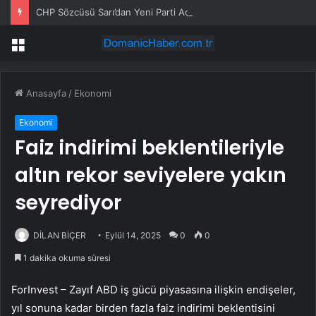
CHP Sözcüsü Sarı’dan Yeni Parti Açıklamasına Tepki: Bu Arkadaşlarımız Koltukçu
Menü
Anasayfa
/
Ekonomi
Ekonomi
Faiz indirimi beklentileriyle
altın rekor seviyelere yakın
seyrediyor
DİLAN BİÇER
Eylül 14, 2025
0
0
1 dakika okuma süresi
ForInvest – Zayıf ABD iş gücü piyasasına ilişkin endişeler,
yıl sonuna kadar birden fazla faiz indirimi beklentisini