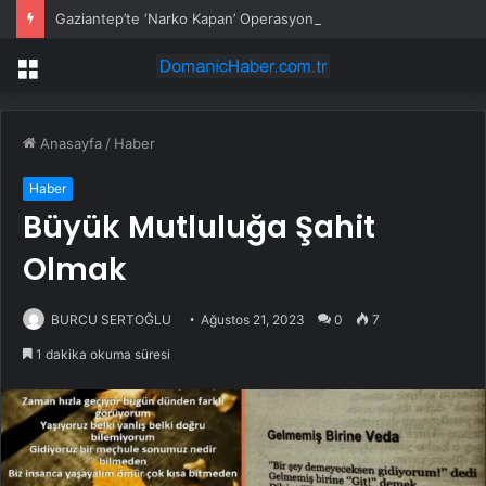
Gaziantep’te ‘Narko Kapan’ Operasyonu: 548 Şüpheli Tespit Edildi
Menü
Anasayfa
/
Haber
Haber
Büyük Mutluluğa Şahit
Olmak
BURCU SERTOĞLU
Ağustos 21, 2023
0
7
1 dakika okuma süresi