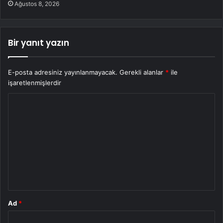
Ağustos 8, 2026
Bir yanıt yazın
E-posta adresiniz yayınlanmayacak.
Gerekli alanlar
*
ile
işaretlenmişlerdir
Y
o
r
u
m
*
Ad
*