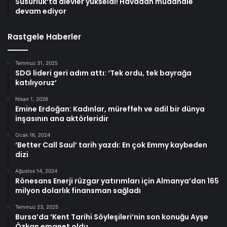
Susurluk’ta alevler yükseldi! Havadan müdahale
devam ediyor
Rastgele Haberler
Temmuz 31, 2025
SDG lideri geri adım attı: ‘Tek ordu, tek bayrağa
katılıyoruz’
Nisan 1, 2026
Emine Erdoğan: Kadınlar, müreffeh ve adil bir dünya
inşasının ana aktörleridir
Ocak 16, 2024
‘Better Call Saul’ tarih yazdı: En çok Emmy kaybeden
dizi
Ağustos 14, 2024
Rönesans Enerji rüzgar yatırımları için Almanya’dan 165
milyon dolarlık finansman sağladı
Temmuz 23, 2025
Bursa’da ‘Kent Tarihi Söyleşileri’nin son konuğu Ayşe
Özkan emanet oldu